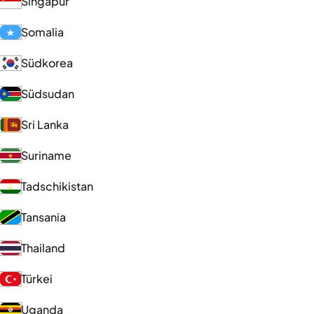
Singapur
Somalia
Südkorea
Südsudan
Sri Lanka
Suriname
Tadschikistan
Tansania
Thailand
Türkei
Uganda