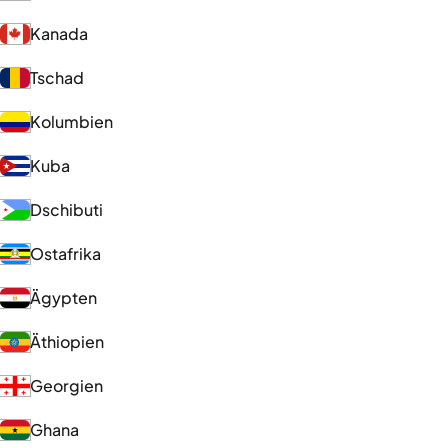
Kanada
Tschad
Kolumbien
Kuba
Dschibuti
Ostafrika
Ägypten
Äthiopien
Georgien
Ghana