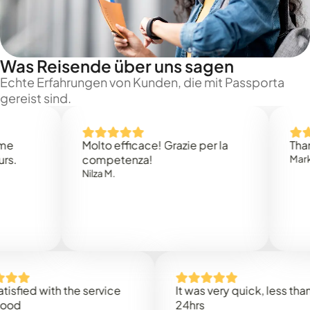
Was Reisende über uns sagen
Echte Erfahrungen von Kunden, die mit Passporta
gereist sind.
Molto efficace! Grazie per la
Thank you
competenza!
Mark N.
Nilza M.
d with the service
It was very quick, less than
24hrs