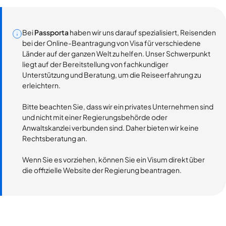
Bei
Passporta
haben wir uns darauf spezialisiert, Reisenden
bei der Online-Beantragung von Visa für verschiedene
Länder auf der ganzen Welt zu helfen. Unser Schwerpunkt
liegt auf der Bereitstellung von fachkundiger
Unterstützung und Beratung, um die Reiseerfahrung zu
erleichtern.
Bitte beachten Sie, dass wir ein privates Unternehmen sind
und nicht mit einer Regierungsbehörde oder
Anwaltskanzlei verbunden sind. Daher bieten wir keine
Rechtsberatung an.
Wenn Sie es vorziehen, können Sie ein Visum direkt über
die offizielle Website der Regierung beantragen.